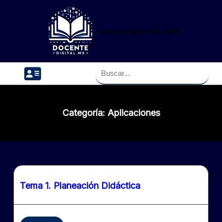
Skip
to
Docente Digital MX 2025
content
Search
for:
Categoría:
Aplicaciones
Tema 1. Planeación Didáctica