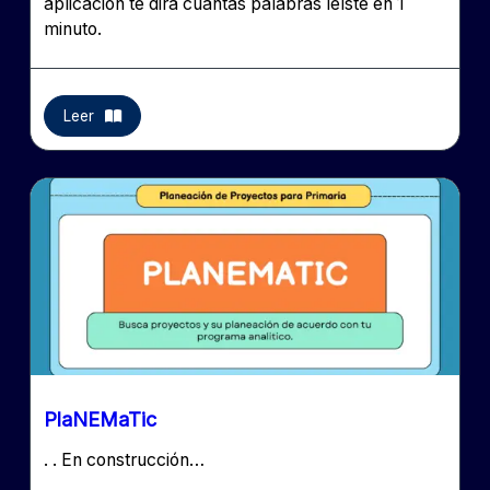
aplicación te dirá cuántas palabras leíste en 1
minuto.
Leer
PlaNEMaTic
. . En construcción…